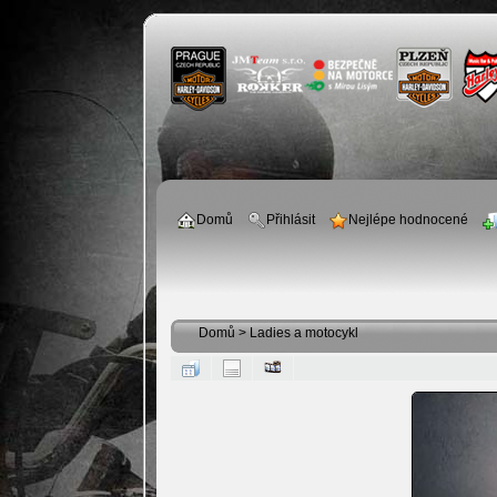
Domů
Přihlásit
Nejlépe hodnocené
Domů
>
Ladies a motocykl