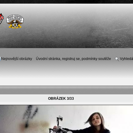
Nejnovější obrázky
Úvodní stránka, registruj se, podmínky soutěže
Vyhledá
OBRÁZEK 3/33