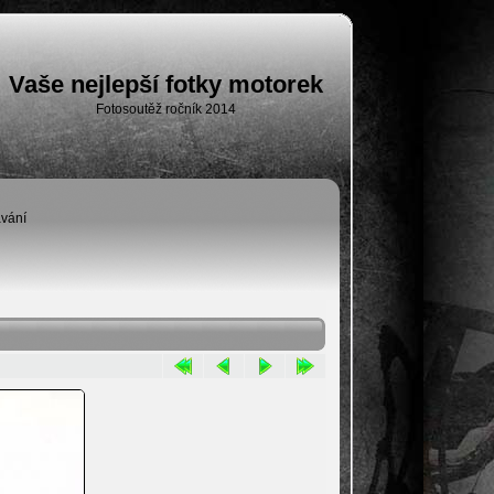
Vaše nejlepší fotky motorek
Fotosoutěž ročník 2014
vání